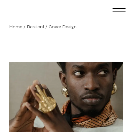
Skip
to
the
content
Home
Resilient
Cover Design